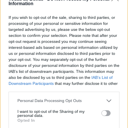
Information
If you wish to opt-out of the sale, sharing to third parties, or
processing of your personal or sensitive information for
targeted advertising by us, please use the below opt-out
Artigo anterior
Próximo artigo
section to confirm your selection. Please note that after your
PSD da Covilhã perde
André Ventura afirmou que
opt-out request is processed you may continue seeing
tentativa de ver excluídos
vai retirar consequências do
interest-based ads based on personal information utilized by
dois elementos da lista do
caso que envolve João Tilly,
us or personal information disclosed to third parties prior to
PS
suspeito do crime de
your opt-out. You may separately opt-out of the further
financiamento proibido
disclosure of your personal information by third parties on the
IAB’s list of downstream participants. This information may
also be disclosed by us to third parties on the
IAB’s List of
Downstream Participants
that may further disclose it to other
Artigos Relacionados
third parties.
Incêndio florestal no concelho de Fornos
Personal Data Processing Opt Outs
de Algodres
07/08/2026
I want to opt-out of the Sharing of my
personal data.
Destaques
Opted In