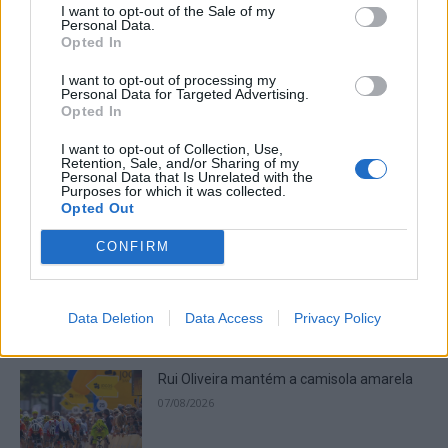
Presidente da República considera que a
I want to opt-out of the Sale of my
Personal Data.
Feira de São Mateus é um local de
Opted In
encontro da diáspora mas também um
lugar de expressão do...
Destaques
I want to opt-out of processing my
07/08/2026
Personal Data for Targeted Advertising.
Opted In
Presidente da República deverá estar
presente na abertura da Feira de São
I want to opt-out of Collection, Use,
Retention, Sale, and/or Sharing of my
Mateus
Personal Data that Is Unrelated with the
06/08/2026
Purposes for which it was collected.
Cultura
Opted Out
CONFIRM
Data Deletion
Data Access
Privacy Policy
ARTIGOS MAIS POPULARES
Rui Oliveira mantém a camisola amarela
07/08/2026