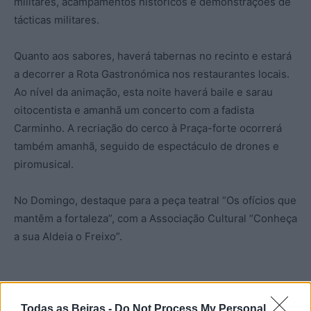
militares, acampamentos históricos e demonstrações de
tácticas militares.
Quanto aos sabores, haverá tabernas no recinto e estará
a decorrer a Rota Gastronómica nos restaurantes locais.
Ao nível da animação, esta noite haverá baile e sarau
oitocentista e amanhã um concerto com a fadista
Carminho. A recriação do cerco à Praça-forte ocorrerá
também amanhã, seguido de espectáculo de drones e
piromusical.
No Domingo, destaque para a peça teatral “Os ofícios que
mantêm a fortaleza”, com a Associação Cultural “Conheça
a sua Aldeia o Freixo”.
Todas as Beiras -
Do Not Process My Personal