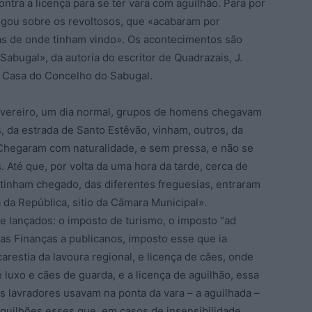
ontra a licença para se ter vara com aguilhão. Para por
regou sobre os revoltosos, que «acabaram por
ias de onde tinham vindo». Os acontecimentos são
abugal», da autoria do escritor de Quadrazais, J.
 Casa do Concelho do Sabugal.
evereiro, um dia normal, grupos de homens chegavam
, da estrada de Santo Estêvão, vinham, outros, da
 Chegaram com naturalidade, e sem pressa, e não se
 Até que, por volta da uma hora da tarde, cerca de
 tinham chegado, das diferentes freguesias, entraram
da República, sitio da Câmara Municipal».
 lançados: o imposto de turismo, o imposto “ad
las Finanças a publicanos, imposto esse que ia
arestia da lavoura regional, e licença de cães, onde
 luxo e cães de guarda, e a licença de aguilhão, essa
s lavradores usavam na ponta da vara – a aguilhada –
, aguilhões esses que, em casos de insensibilidade