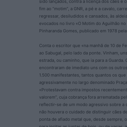
sido lançados, contra a licença dos cães e c
fim ao “motim”, a GNR, a pé e a cavalo, car
regressar, desiludidos e cansados, às alde
evocados no livro «O Motim do Aguilhão no S
Pinharanda Gomes, publicado em 1978 pela
Conta o escritor que «na manhã de 10 de F
ao Sabugal, pelo lado da ponte. Vinham, uns
estrada, ou caminho, que ia para a Guarda.
encontraram de imediato uns com os outros.
1.500 manifestantes, tantos quantos os que
agressivamente no largo denominado Praça 
«Protestavam contra impostos recentemente
valorem”, cuja cobrança fora arrematada pe
reflectir-se de um modo agressivo sobre a c
não houvera o cuidado de distinguir cães de
ponta de afiado metal que, desde sempre, o
para incitar as juntas de bois, ou de vacas