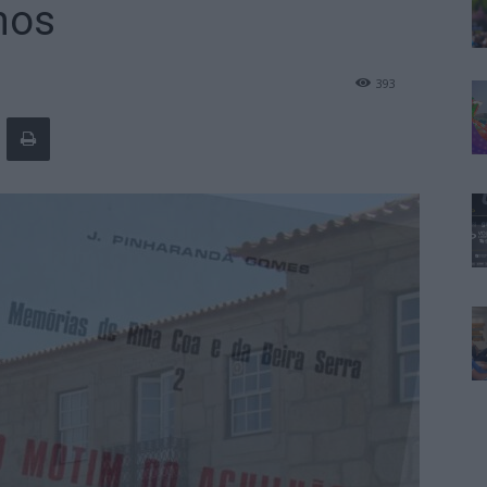
nos
393