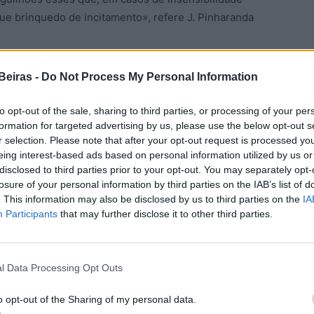
ue brinquedo de incitamento», refere J. Pinharanda
s manifestantes, «que esperavam apoios vindos das
Beiras -
Do Not Process My Personal Information
es, Aldeia Velha, Vale de Espinhos, Fóios …,
ados de cacetes, aos gritos, em discussão e protesto,
to opt-out of the sale, sharing to third parties, or processing of your per
formation for targeted advertising by us, please use the below opt-out s
as, permitiu a alguns, mais violentos, ou
r selection. Please note that after your opt-out request is processed y
te aos das Finanças”, e “fogo à Câmara” – o que
eing interest-based ads based on personal information utilized by us or
á dos manifestantes, já dos circunstantes».
disclosed to third parties prior to your opt-out. You may separately opt-
ia alguém, e o problema estaria resolvido” –
losure of your personal information by third parties on the IAB’s list of
ição da semana seguinte, a 17 de Fevereiro», escreve
. This information may also be disclosed by us to third parties on the
IA
Participants
that may further disclose it to other third parties.
anifestantes não estão para gritos ordenados a um
 para as portas da Câmara, pedem pistolas, pedem
e mas, em plena barafunda, ignora-se se tais
l Data Processing Opt Outs
em ladram pouco…) ou se apenas se destinam a criar
o opt-out of the Sharing of my personal data.
guém responde aos proclames, ameaçam incendiar o