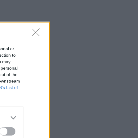
sonal or
ection to
ou may
 personal
out of the
 downstream
B’s List of