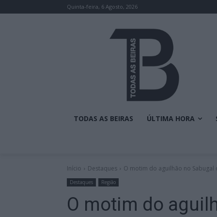
Quinta-feira, 6 Agosto, 2026
TODAS AS BEIRAS
ÚLTIMA HORA
Início
Destaques
O motim do aguilhão no Sabugal 
Destaques
Região
O motim do aguil